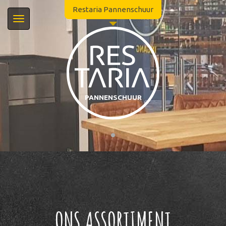
Restaria Pannenschuur
Navigatie
in-/uitklappen
Momenteel geopend!
PANNENSCHUUR
Restaria Pannenschuur
Pannenschuurplein 46
5061 WP Oisterwijk
013-5282951
info@restariapannenschuur.nl
ONS ASSORTIMENT